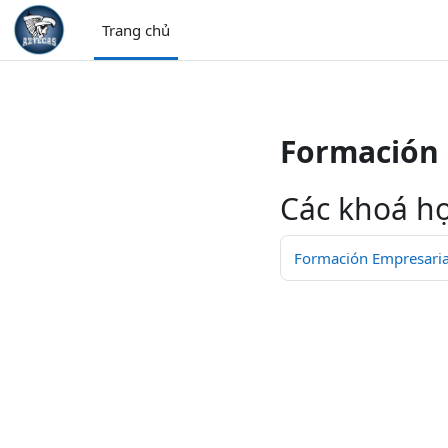
/>
Trang chủ
Chuyển tới nội dung chính
Formación 
Các khoá họ
Formación Empresarial