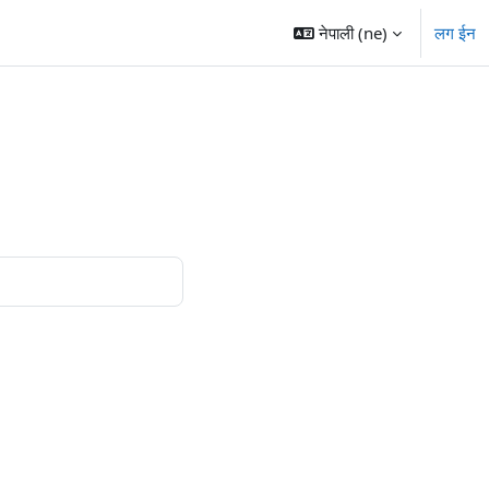
नेपाली ‎(ne)‎
लग ईन