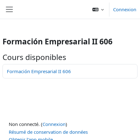
/>
Connexion
Passer au contenu principal
Panneau latéral
Formación Empresarial II 606
Cours disponibles
Formación Empresarial II 606
Non connecté. (
Connexion
)
Résumé de conservation de données
Obtenir l’app mobile