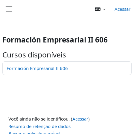
/>
Acessar
Ir para o conteúdo principal
Painel lateral
Formación Empresarial II 606
Cursos disponíveis
Formación Empresarial II 606
Você ainda não se identificou. (
Acessar
)
Resumo de retenção de dados
Baixar o aplicativo móvel.