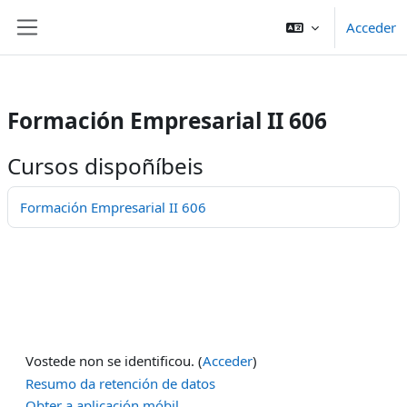
/>
Acceder
Ir ao contido principal
Panel lateral
Formación Empresarial II 606
Cursos dispoñíbeis
Formación Empresarial II 606
Vostede non se identificou. (
Acceder
)
Resumo da retención de datos
Obter a aplicación móbil