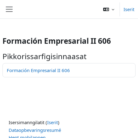
/>
Iserit
Gå til hovedindhold
Sidepanel
Formación Empresarial II 606
Pikkorissarfigisinnaasat
Formación Empresarial II 606
Isersimanngilatit (
Iserit
)
Dataopbevaringsresumé
Hent mobilappen