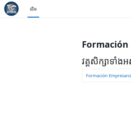
/>
ដើម
រំលងទៅកាន់មាតិកាមេ
Formación 
វគ្គសិក្សាទាំងអ
Formación Empresarial