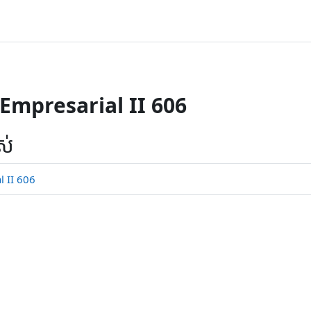
Empresarial II 606
ស់
 II 606