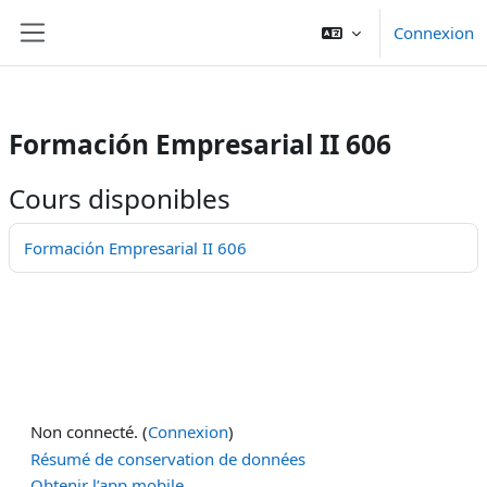
/>
Connexion
Passer au contenu principal
Panneau latéral
Formación Empresarial II 606
Cours disponibles
Formación Empresarial II 606
Non connecté. (
Connexion
)
Résumé de conservation de données
Obtenir l’app mobile