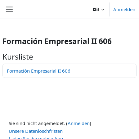
/>
Anmelden
Zum Hauptinhalt
Website-Übersicht
Formación Empresarial II 606
Kursliste
Formación Empresarial II 606
Sie sind nicht angemeldet. (
Anmelden
)
Unsere Datenlöschfristen
Laden Sie die mobile App