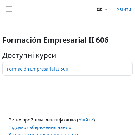
/>
Увійти
Перейти до головного вмісту
Бокова панель
Formación Empresarial II 606
Доступні курси
Formación Empresarial II 606
Ви не пройшли ідентифікацію (
Увійти
)
Підсумок збереження даних
Завантажте мобільний додаток