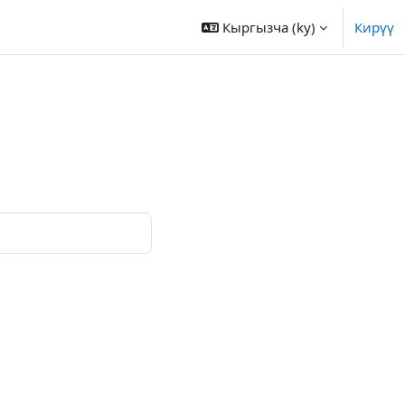
Кыргызча ‎(ky)‎
Кирүү