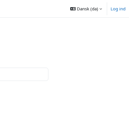
Dansk ‎(da)‎
Log ind