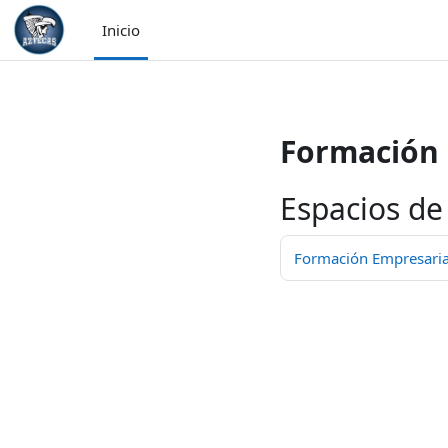
/>
Inicio
Saltar al contenido principal
Formación 
Espacios de
Formación Empresarial