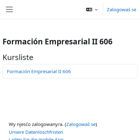
/>
Zalogowaś se
Zum Hauptinhalt
Website-Übersicht
Formación Empresarial II 606
Kursliste
Formación Empresarial II 606
Wy njesćo zalogowany/a. (
Zalogowaś se
)
Unsere Datenlöschfristen
Laden Sie die mobile App