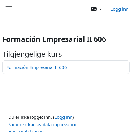
/>
Logg inn
Gå til hovedinnhold
Sidepanel
Formación Empresarial II 606
Tilgjengelige kurs
Formación Empresarial II 606
Du er ikke logget inn. (
Logg inn
)
Sammendrag av dataoppbevaring
Hent mobilappen