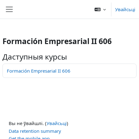
/>
Увайсьці
Прапусьціць да асноўнага кантэнту
Бакавая панэль
Formación Empresarial II 606
Даступныя курсы
Formación Empresarial II 606
Вы не ўвайшлі. (
Увайсьці
)
Data retention summary
Get the mobile app