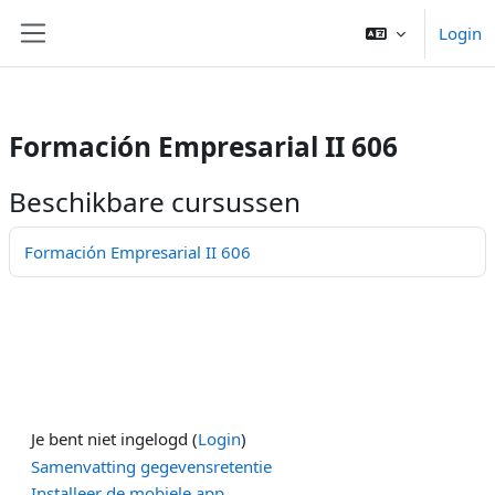
/>
Login
Ga naar hoofdinhoud
Zijpaneel
Formación Empresarial II 606
Beschikbare cursussen
Formación Empresarial II 606
Je bent niet ingelogd (
Login
)
Samenvatting gegevensretentie
Installeer de mobiele app