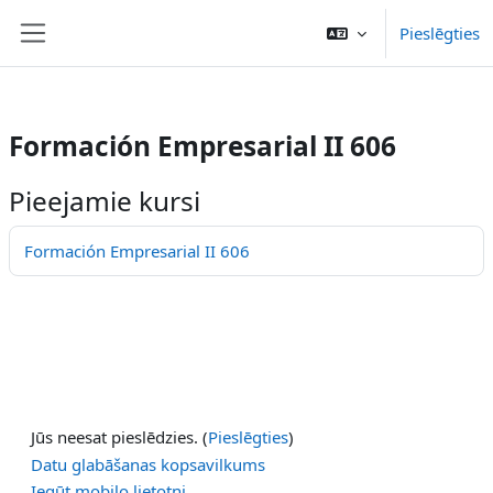
/>
Pieslēgties
Atvērt galveno saturu
Sānu panelis
Formación Empresarial II 606
Pieejamie kursi
Formación Empresarial II 606
Jūs neesat pieslēdzies. (
Pieslēgties
)
Datu glabāšanas kopsavilkums
Iegūt mobilo lietotni