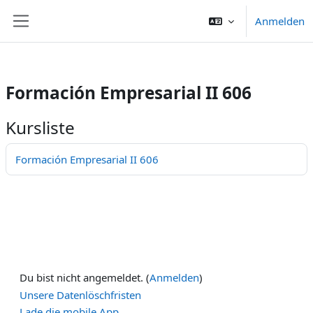
/>
Anmelden
Zum Hauptinhalt
Website-Übersicht
Formación Empresarial II 606
Kursliste
Formación Empresarial II 606
Du bist nicht angemeldet. (
Anmelden
)
Unsere Datenlöschfristen
Lade die mobile App