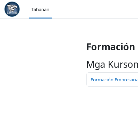
/>
Tahanan
Lumaktaw patungo sa pangunahing nilalaman
Formación 
Mga Kurson
Formación Empresarial